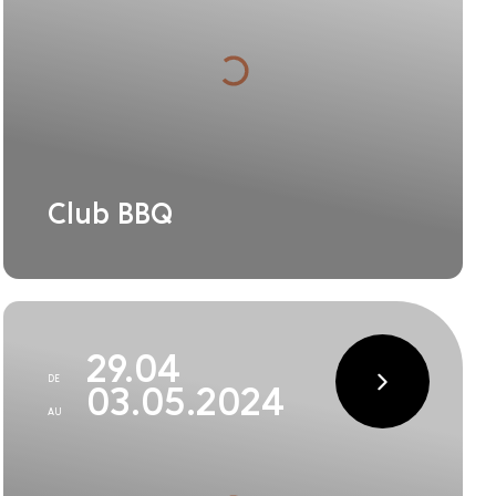
Club BBQ
29.04
DE
03.05.2024
AU