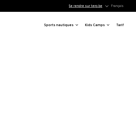
Se rendre sur tero.be
Français
Sports nautiques
Kids Camps
Tarif