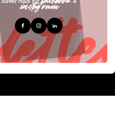
facebook
lette
Suivez nous sur
&
instagram
Facebook
Instagram
LinkedIn