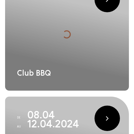
Club BBQ
08.04
DE
12.04.2024
AU