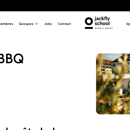
b BB
embres
Groupes
Jobs
Contact
Sp
 BBQ