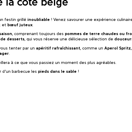
 la côte belge
n festin grillé
inoubliable
! Venez savourer une expérience culinair
x et
bœuf juteux
.
saison
, comprenant toujours des
pommes de terre chaudes ou fro
 de desserts
, qui vous réserve une délicieuse sélection de
douceur
vous tenter par un
apéritif rafraîchissant
, comme un
Aperol Spritz
ager
.
illera à ce que vous passiez un moment des plus agréables.
r d’un barbecue les
pieds dans le sable
!