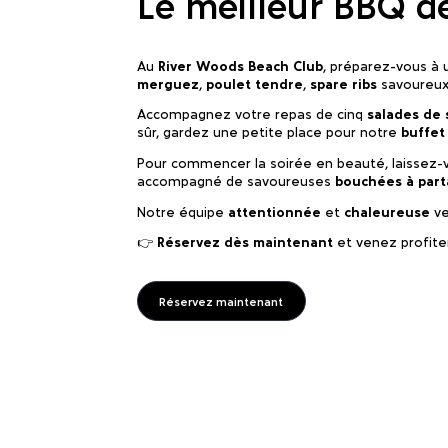
Le meilleur BBQ de
Au
River Woods Beach Club
, préparez-vous à u
merguez
,
poulet tendre
,
spare ribs
savoureu
Accompagnez votre repas de cinq
salades de 
sûr, gardez une petite place pour notre
buffet
Pour commencer la soirée en beauté, laissez-
accompagné de savoureuses
bouchées à part
Notre équipe
attentionnée
et
chaleureuse
ve
👉
Réservez dès maintenant
et venez profite
Réservez maintenant