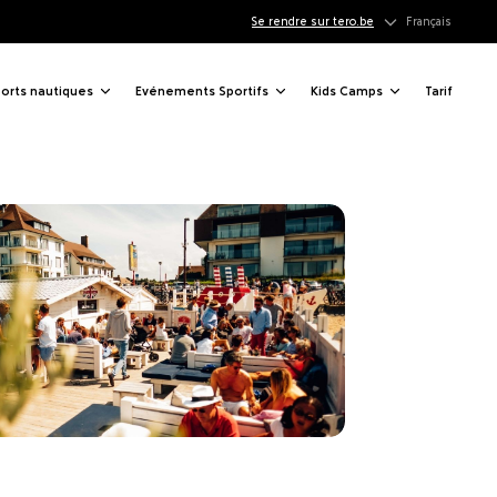
Q
Se rendre sur tero.be
Français
orts nautiques
Evénements Sportifs
Kids Camps
Tarif