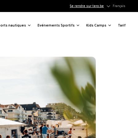
Se rendre sur tero.be
Français
orts nautiques
Evénements Sportifs
Kids Camps
Tarif