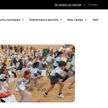
Se rendre sur tero.be
Français
orts nautiques
Evénements Sportifs
Kids Camps
Tarif