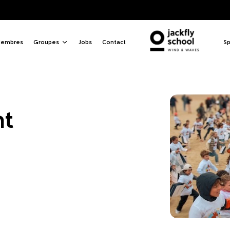
Hunt
embres
Groupes
Jobs
Contact
Sp
nt