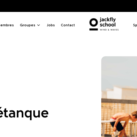
ue C
embres
Groupes
Jobs
Contact
Sp
Pétanque