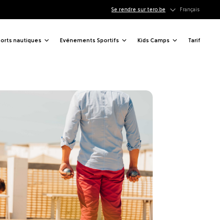
hall
Se rendre sur tero.be
Français
orts nautiques
Evénements Sportifs
Kids Camps
Tarif