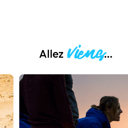
viens
Allez
...