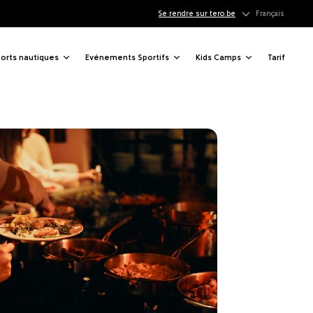
e 20
Se rendre sur tero.be
Français
orts nautiques
Evénements Sportifs
Kids Camps
Tarif