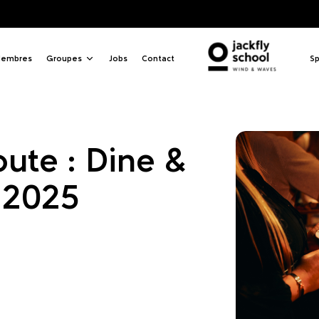
Danc
embres
Groupes
Jobs
Contact
Sp
ute : Dine &
l 2025