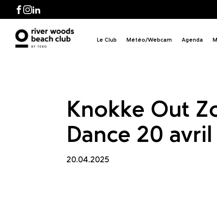
e & 
Facebook
Instagram
LinkedIn
Le Club
Météo/Webcam
Agenda
M
Knokke Out Zo
Dance 20 avri
20.04.2025