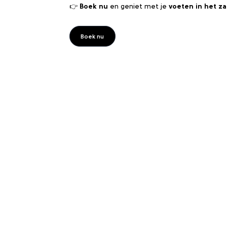
👉
Boek nu
en geniet met je
voeten in het z
Boek nu