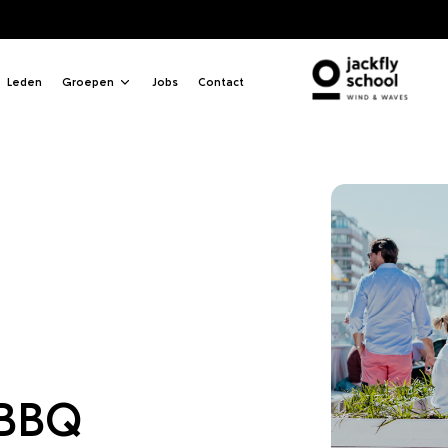
b BB
Leden
Groepen
Jobs
Contact
 BBQ