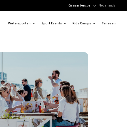
Q
Ga naar tero.be
Nederlands
Watersporten
Sport Events
Kids Camps
Tarieven