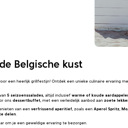
de Belgische kust
oor een heerlijk grillfestijn! Ontdek een unieke culinaire ervaring 
 van
5 seizoenssalades
, altijd inclusief
warme of koude aardappele
oor ons
dessertbuffet
, met een verleidelijk aanbod aan
zoete lekke
genieten van een
verfrissend aperitief
, zoals een
Aperol Spritz
,
Moj
te delen
.
laar om je een geweldige ervaring te bezorgen.