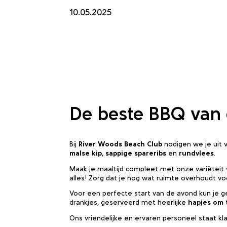
10.05.2025
De beste BBQ van 
Bij
River Woods Beach Club
nodigen we je uit v
malse kip
,
sappige spareribs
en
rundvlees
.
Maak je maaltijd compleet met onze variëteit
alles! Zorg dat je nog wat ruimte overhoudt v
Voor een perfecte start van de avond kun je 
drankjes, geserveerd met heerlijke
hapjes om 
Ons vriendelijke en ervaren personeel staat k