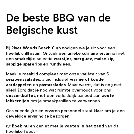
De beste BBQ van de
Belgische kust
Bij
River Woods Beach Club
nodigen we je uit voor een
heerlijk grillfestijn! Ontdek een unieke culinaire ervaring met
een smakelijke selectie
worstjes
,
merguez
,
malse kip
,
sappige spareribs
en
rundvlees
.
Maak je maaltijd compleet met onze variëteit van
5
seizoenssalades
, altijd inclusief
warme of koude
aardappelen
en
pastasalades
. Maar wacht, dat is nog niet
alles! Zorg dat je nog wat ruimte overhoudt voor ons
dessertbuffet
, met een verleidelijk aanbod aan
zoete
lekkernijen
om je smaakpapillen te verwennen.
Ons vriendelijke en ervaren personeel staat klaar om je een
geweldige ervaring te bezorgen.
👉
Boek nu
en geniet met je
voeten in het zand
van dit
heerlijke feest !