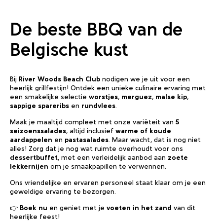
De beste BBQ van de
Belgische kust
Bij
River Woods Beach Club
nodigen we je uit voor een
heerlijk grillfestijn! Ontdek een unieke culinaire ervaring met
een smakelijke selectie
worstjes
,
merguez
,
malse kip
,
sappige spareribs
en
rundvlees
.
Maak je maaltijd compleet met onze variëteit van
5
seizoenssalades
, altijd inclusief
warme of koude
aardappelen
en
pastasalades
. Maar wacht, dat is nog niet
alles! Zorg dat je nog wat ruimte overhoudt voor ons
dessertbuffet
, met een verleidelijk aanbod aan
zoete
lekkernijen
om je smaakpapillen te verwennen.
Ons vriendelijke en ervaren personeel staat klaar om je een
geweldige ervaring te bezorgen.
👉
Boek nu
en geniet met je
voeten in het zand
van dit
heerlijke feest!