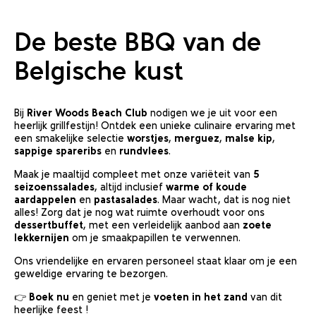
De beste BBQ van de
Belgische kust
Bij
River Woods Beach Club
nodigen we je uit voor een
heerlijk grillfestijn! Ontdek een unieke culinaire ervaring met
een smakelijke selectie
worstjes
,
merguez
,
malse kip
,
sappige spareribs
en
rundvlees
.
Maak je maaltijd compleet met onze variëteit van
5
seizoenssalades
, altijd inclusief
warme of koude
aardappelen
en
pastasalades
. Maar wacht, dat is nog niet
alles! Zorg dat je nog wat ruimte overhoudt voor ons
dessertbuffet
, met een verleidelijk aanbod aan
zoete
lekkernijen
om je smaakpapillen te verwennen.
Ons vriendelijke en ervaren personeel staat klaar om je een
geweldige ervaring te bezorgen.
👉
Boek nu
en geniet met je
voeten in het zand
van dit
heerlijke feest !